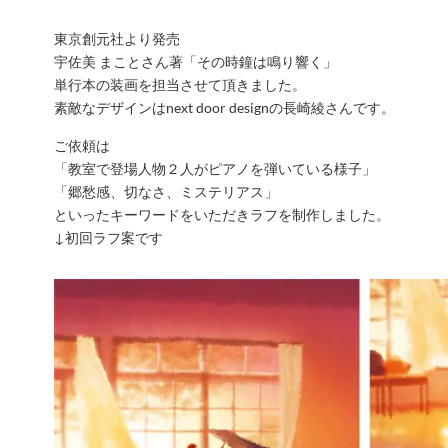
東京創元社より発売
宇佐美 まことさん著「その時鐘は鳴り響く」
単行本の装画を担当させて頂きました。
素敵なデザインはnext door designの長崎綾さんです。
ご依頼は
「教室で登場人物２人がピアノを弾いている様子」
「郷愁感、切なさ、ミステリアス」
といったキーワードをいただきラフを制作しました。
↓初回ラフ案です