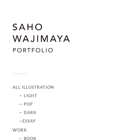
ALL ILLUSTRATION
— LIGHT
— POP
— DARK
—ESSAY
WORK
— BOOK